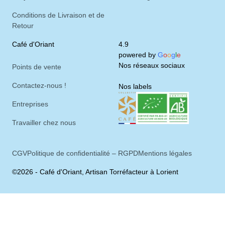
Conditions de Livraison et de
Retour
Café d'Oriant
4.9
powered by
G
o
o
g
l
e
Nos réseaux sociaux
Points de vente
Contactez-nous !
Nos labels
Entreprises
Travailler chez nous
CGV
Politique de confidentialité – RGPD
Mentions légales
©2026 - Café d'Oriant, Artisan Torréfacteur à Lorient