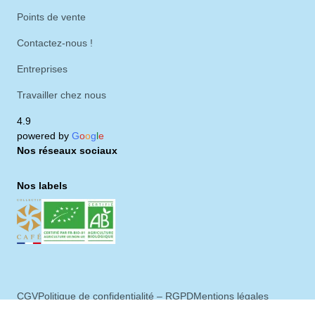
Points de vente
Contactez-nous !
Entreprises
Travailler chez nous
4.9
powered by
G
o
o
g
l
e
Nos réseaux sociaux
Nos labels
CGV
Politique de confidentialité – RGPD
Mentions légales